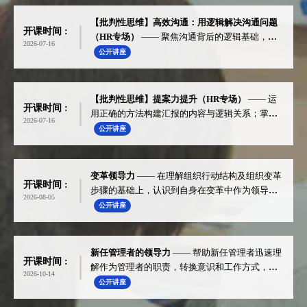
【批判性思维】高效沟通：用逻辑解决沟通问题
开课时间 :
（HR专场）
—— 聚焦沟通背后的逻辑基础，通
2026-07-16
过强化逻辑思维提高沟通效率。
公开讲座
【批判性思维】提案力提升（HR专场）
—— 运
开课时间 :
用正确的方法构建汇报的内容与逻辑关系；掌握
2026-07-16
提案的重点设计提案流程，赢得受众的支持和认
公开讲座
同。
变革领导力
—— 在理解组织行动结构及组织变革
开课时间 :
步骤的基础上，认识到自身在变革中作为领导者
2026-08-05
应该履行的使命和职责。
公开讲座
新任管理者的领导力
—— 帮助新任管理者迅速理
开课时间 :
解作为管理者的职责，转换意识和工作方式，做
2026-10-14
出成果。
公开讲座