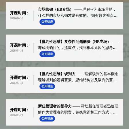
市场营销（HR专场）
—— 理解何为市场营销，
开课时间 :
什么样的市场营销才是有效的。 拥有顾客视点，
2026-04-16
从目标市场开始出发。
公开讲座
【批判性思维】复杂性问题解决（HR专场）
——
开课时间 :
养成明确目的，抓重点，找到根本原因的思考习
2026-04-16
惯
公开讲座
【批判性思维】谈判力
—— 理解谈判的基本概念
开课时间 :
理解谈判的逻辑要素、思维结构以及谈判的要点
2026-05-13
（价值创造） 通过实践，体验谈判的难点和重点
公开讲座
新任管理者的领导力
—— 帮助新任管理者迅速理
开课时间 :
解作为管理者的职责，转换意识和工作方式，做
2026-05-21
出成果。
公开讲座