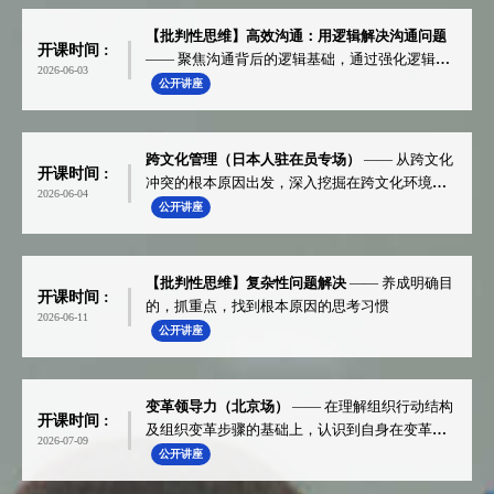
【批判性思维】高效沟通：用逻辑解决沟通问题
开课时间 :
—— 聚焦沟通背后的逻辑基础，通过强化逻辑思
2026-06-03
维提高沟通效率。
公开讲座
跨文化管理（日本人驻在员专场）
—— 从跨文化
开课时间 :
冲突的根本原因出发，深入挖掘在跨文化环境中
2026-06-04
管理不善的原因，重新审视自身的工作方式及习
公开讲座
惯，找到新的突破。
【批判性思维】复杂性问题解决
—— 养成明确目
开课时间 :
的，抓重点，找到根本原因的思考习惯
2026-06-11
公开讲座
变革领导力（北京场）
—— 在理解组织行动结构
开课时间 :
及组织变革步骤的基础上，认识到自身在变革中
2026-07-09
作为领导者应该履行的使命和职责。
公开讲座