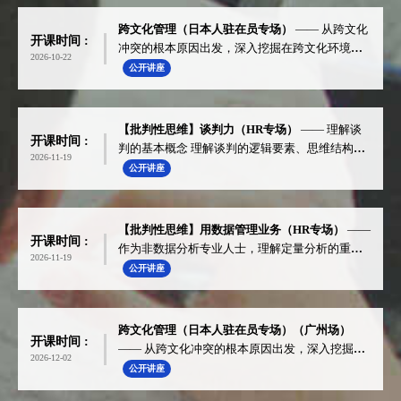
跨文化管理（日本人驻在员专场）
—— 从跨文化
开课时间 :
冲突的根本原因出发，深入挖掘在跨文化环境中
2026-10-22
管理不善的原因，重新审视自身的工作方式及习
公开讲座
惯，找到新的突破。
【批判性思维】谈判力（HR专场）
—— 理解谈
开课时间 :
判的基本概念 理解谈判的逻辑要素、思维结构以
2026-11-19
及谈判的要点（价值创造） 通过实践，体验谈判
公开讲座
的难点和重点
【批判性思维】用数据管理业务（HR专场）
——
开课时间 :
作为非数据分析专业人士，理解定量分析的重要
2026-11-19
性; 掌握管理业务时必要的分析思路
公开讲座
跨文化管理（日本人驻在员专场）（广州场）
开课时间 :
—— 从跨文化冲突的根本原因出发，深入挖掘在
2026-12-02
跨文化环境中管理不善的原因，重新审视自身的
公开讲座
工作方式及习惯，找到新的突破。