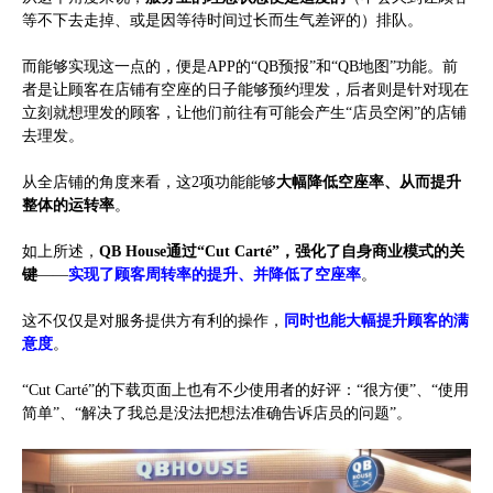
等不下去走掉、或是因等待时间过长而生气差评的）排队。
而能够实现这一点的，便是APP的“QB预报”和“QB地图”功能。前
者是让顾客在店铺有空座的日子能够预约理发，后者则是针对现在
立刻就想理发的顾客，让他们前往有可能会产生“店员空闲”的店铺
去理发。
从全店铺的角度来看，这2项功能能够
大幅降低空座率、从而提升
整体的运转率
。
如上所述，
QB House通过“Cut Carté”，强化了自身商业模式的关
键
——
实现了顾客周转率的提升、并降低了空座率
。
这不仅仅是对服务提供方有利的操作，
同时也能大幅提升顾客的满
意度
。
“Cut Carté”的下载页面上也有不少使用者的好评：“很方便”、“使用
简单”、“解决了我总是没法把想法准确告诉店员的问题”。