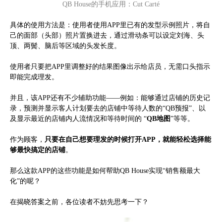
QB House的手机应用：Cut Carté
具体的使用方法是：使用者使用APP里已有的发型示例照片，将自
己的面部（头部）照片置换进去，通过滑动条可以设定刘海、头
顶、两鬓、脑后等区域的头发长度。
使用者只要把APP里调整好的结果图像出示给店员，无需口头指示
即能完成理发。
并且，该APP还有不少辅助功能——例如：能够通过店铺的历史记
录，预测并显示客人计划要去的店铺中等待人数的“QB预报”、以
及显示最近的店铺内人流情况和等待时间的 “
QB地图
”等等。
作为顾客，
只要在自己想要理发的时候打开APP，就能轻松选择能
够最快搞定的店铺
。
那么这款APP的这些功能是如何帮助QB House实现“销售额最大
化”的呢？
在揭晓答案之前，各位读者不妨先思考一下？