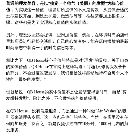
普通的理发美容
，是以“
搞定一个帅气（美丽）的发型”为核心价
值
，为实现这一价值，理发店所提供的不只是剪发，从提供合适的
发型建议开始、到洗发护发、做造型等等，往往需要加上很多步
骤。这些都是为了实现核心价值的实体价值。
另外，理发沙龙还会提供一些附加价值，例如，在环境时尚的店铺
里和店员进行轻松交谈能让自己的心情变好，能在店内摆放的最新
时尚杂志中获得一手的时尚信息等等。
相比之下，QB House核心价值的特点是对“理发”的贯彻。关于自身
的实体价值，QB House在官网上这样写道：“我们只修剪头发长长
的部分，不会过度改变发型，我们相信这样能够维持符合每个人个
性的、最好的发型。”
也就是说，QB House的实体价值不是让发型变得更时尚，而是“剪
发维持发型”。除此之外，不会做特殊的价值提供。
在QB House，没有洗发服务，而是通过一种叫做“Air Washer”的吸
引器来清理头皮屑。这一点也是他们的特色。当然，在店里没有任
何附加服务。换言之，就是仅提供控制在10分钟、1000日元内的剪
发服务。