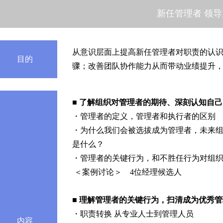
新任管理者 领导
从意识层面上提高新任管理者对职责的认
目的
骤；改善团队协作能力从而带动业绩提升
■ 了解组织对管理者的期待、深刻认知自
・管理者的定义，管理者和执行者的区别
・为什么我们会被选拔成为管理者，未来
是什么？
・管理者的关键行为，和不胜任行为对组
＜案例讨论＞ 4位经理候选人
■ 理解管理者的关键行为，扫清成为优秀
・职责转换 从专业人士到管理人员
内容